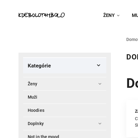
ŽENY
MU
Domo
DO
Kategórie
D
Ženy
Muži
Hoodies
Z
C
Doplnky
S
Not in the mood