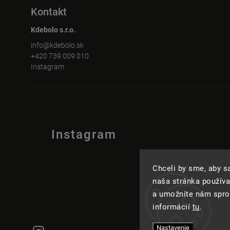
Kontakt
Kdebolo s.r.o.
info
@
kdebolo.sk
+420 739 009 010
Instagram
Instagram
Chceli by sme, aby 
naša stránka používa
a umožníte nám spros
informácií
tu
.
Instagram
Nastavenie