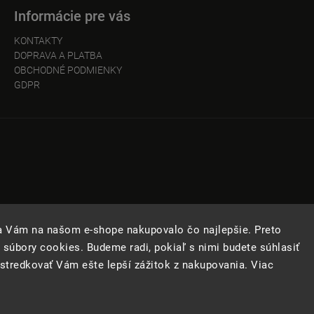
Informácie pre vás
KONTAKTY
DOPRAVA A PLATBA
OBCHODNÉ PODMIENKY
GDPR
sa Vám na našom e-shope nakupovalo čo najlepšie. Preto
 súbory cookies. Budeme radi, pokiaľ s nimi budete súhlasiť
tredkovať Vám ešte lepší zážitok z nakupovania. Viac
Copyright 2026
Kde bolo
. Všetky práva vyhradené.
Upraviť nastavenie cookies
Vytvořil
Shoptet
| Design
Shoptak.cz