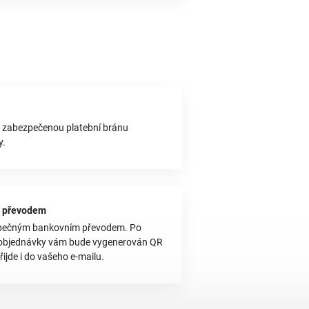
s zabezpečenou platební bránu
y.
 převodem
pečným bankovním převodem. Po
objednávky vám bude vygenerován QR
řijde i do vašeho e-mailu.