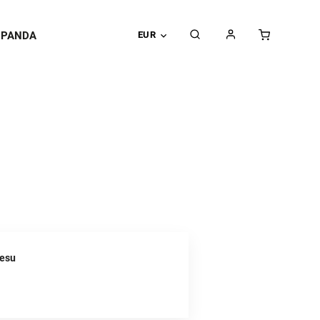
PANDA
EUR
resu