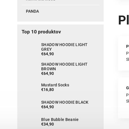
PANDA
P
Top 10 produktov
SHADOW HOODIE LIGHT
P
GREY
P
€64,90
S
SHADOW HOODIE LIGHT
BROWN
€64,90
Mustard Socks
G
€16,80
P
S
SHADOW HOODIE BLACK
€64,90
Blue Bubble Beanie
€34,90