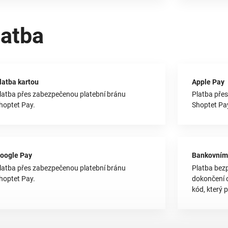
latba
latba kartou
Apple Pay
latba přes zabezpečenou platební bránu
Platba pře
hoptet Pay.
Shoptet Pa
oogle Pay
Bankovním
latba přes zabezpečenou platební bránu
Platba bez
hoptet Pay.
dokončení 
kód, který p