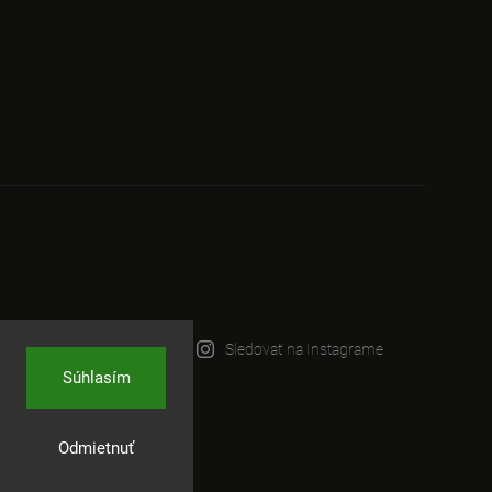
Sledovať na Instagrame
Súhlasím
Odmietnuť