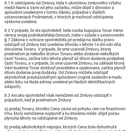
8.1 K odstúpeniu od Zmluvy, teda k ukončeniu zmluvného vzťahu
medzi Nami a Vami od jeho začiatku, môže dôjsť z dôvodov a
spôsobmi uvedenými v tomto článku, prípadne v ďalších
ustanoveniach Podmienok, v ktorých je možnosť odstúpenia
výslovne uvedená.
8.2 V prípade, že ste spotrebiteľ, teda osoba kupujúca Tovar mimo
rámca svojej podnikateľskej činnosti, máte v súlade s ustanovením
§ 7 Zákona o ochrane spotrebiteľa pri predaji na diaľku právo
odstúpiť od Zmluvy bez uvedenia dôvodu v lehote 14 dní odo dňa
doručenia Tovaru. V prípade, že sme uzavreli Zmluvu, ktorej
predmetom je niekoľko druhov Tovaru alebo dodanie niekoľkých
častí Tovaru, začína táto lehota plynúť až dňom dodania poslednej
časti Tovaru, a v prípade, že sme uzavreli Zmluvu, na základe ktorej
Vám budeme Tovar dodávať pravidelne a opakovane, začína plynúť
dňom dodania prvej dodávky. Od Zmluvy môžete odstúpiť
akýmkoľvek preukázateľným spôsobom (najmä zaslaním e-mailu
alebo listu na Naše adresy uvedené pri Našich identifikačných
údajoch).
8.3 Ani ako spotrebiteľ však nemôžete od Zmluvy odstúpiť v
prípadoch, keď je predmetom Zmluvy:
a) predaj Tovaru, ktorého Cena závisí od pohybu cien na finančnom
trhu, ktorý nemôžeme ovplyvniť a ku ktorému
môže
dôjsť počas
plynutia lehoty na odstúpenie od Zmluvy;
b) predaj alkoholických nápojov, ktorých Cena bola dohodnutá