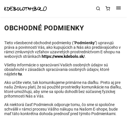
OBCHODNÉ PODMIENKY
Tieto všeobecné obchodné podmienky ("
Podmienky
") upravujú
práva a povinnosti Vás, ako kupujúcich a Nás ako predávajúceho v
rámci zmluvných vzťahov uzavretých prostredníctvom E-shopu na
webových stránkach
https://www.kdebolo.sk/
.
Všetky informácie o spracúvaní Vašich osobných údajov sú
obsiahnuté v zásadách spracúvania osobných údajov, ktoré
nájdete
tu
.
Ako určite viete, tak komunikujeme primárne na diaľku. Preto aj pre
našu Zmluvu platí, že sú použité prostriedky komunikácie na diaľku,
ktoré umožňujú, aby sme sa spolu dohodli bez súčasnej fyzickej
prítomnosti Nás a Vás.
Ak niektorá časť Podmienok odporuje tomu, čo sme si spoločne
schválili v rámci procesu Vášho nákupu na Našom E-shope, bude
mať táto konkrétna dohoda prednosť pred týmito Podmienkami.