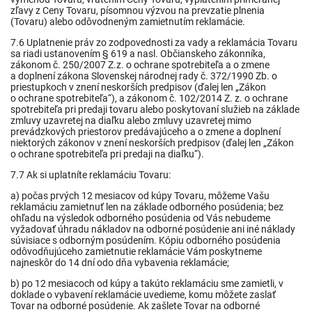
zľavy z Ceny Tovaru, písomnou výzvou na prevzatie plnenia
(Tovaru) alebo odôvodneným zamietnutím reklamácie.
7.6 Uplatnenie práv zo zodpovednosti za vady a reklamácia Tovaru
sa riadi ustanovením § 619 a nasl. Občianskeho zákonníka,
zákonom č. 250/2007 Z.z. o ochrane spotrebiteľa a o zmene
a doplnení zákona Slovenskej národnej rady č. 372/1990 Zb. o
priestupkoch v znení neskorších predpisov (ďalej len „Zákon
o ochrane spotrebiteľa“), a zákonom č. 102/2014 Z. z.
o ochrane
spotrebiteľa pri predaji tovaru alebo poskytovaní služieb na základe
zmluvy uzavretej na diaľku alebo zmluvy uzavretej mimo
prevádzkových priestorov predávajúceho a o zmene a doplnení
niektorých zákonov v znení neskorších predpisov (ďalej len „Zákon
o ochrane spotrebiteľa pri predaji na diaľku“).
7.7 Ak si uplatníte reklamáciu Tovaru:
a) počas prvých 12 mesiacov od kúpy Tovaru, môžeme Vašu
reklamáciu zamietnuť len na základe odborného posúdenia; bez
ohľadu na výsledok odborného posúdenia od Vás nebudeme
vyžadovať úhradu nákladov na odborné posúdenie ani iné náklady
súvisiace s odborným posúdením. Kópiu odborného posúdenia
odôvodňujúceho zamietnutie reklamácie Vám poskytneme
najneskôr do 14 dní odo dňa vybavenia reklamácie;
b) po 12 mesiacoch od kúpy a takúto reklamáciu sme zamietli, v
doklade o vybavení reklamácie uvedieme, komu môžete zaslať
Tovar na odborné posúdenie. Ak zašlete Tovar na odborné