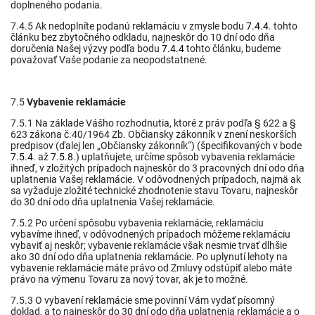
doplneného podania.
7.4.5 Ak nedoplníte podanú reklamáciu v zmysle bodu
7.4.4
. tohto
článku bez zbytočného odkladu, najneskôr do 10 dní odo dňa
doručenia Našej výzvy podľa bodu
7.4.4
tohto článku, budeme
považovať Vaše podanie za neopodstatnené.
7.5
Vybavenie reklamácie
7.5.1 Na základe Vášho rozhodnutia, ktoré z práv podľa § 622 a §
623 zákona č.40/1964 Zb. Občiansky zákonník v znení neskorších
predpisov (ďalej len „Občiansky zákonník“)
(špecifikovaných v bode
7.5.4
. až
7.5.8
.) uplatňujete, určíme spôsob vybavenia reklamácie
ihneď, v zložitých prípadoch najneskôr do 3 pracovných dní odo dňa
uplatnenia Vašej reklamácie. V odôvodnených prípadoch, najmä ak
sa vyžaduje zložité technické zhodnotenie stavu Tovaru, najneskôr
do 30 dní odo dňa uplatnenia Vašej reklamácie.
7.5.2 Po určení spôsobu vybavenia reklamácie, reklamáciu
vybavíme ihneď, v odôvodnených prípadoch môžeme reklamáciu
vybaviť aj neskôr; vybavenie reklamácie však nesmie trvať dlhšie
ako 30 dní odo dňa uplatnenia reklamácie. Po uplynutí lehoty na
vybavenie reklamácie máte právo od Zmluvy odstúpiť alebo máte
právo na výmenu Tovaru za nový tovar, ak je to možné.
7.5.3 O vybavení reklamácie sme povinní Vám vydať písomný
doklad, a to najneskôr do 30 dní odo dňa uplatnenia reklamácie a o