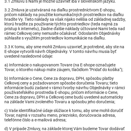
3.1 Zmluvu s Nami je možné uzavrieť iba v slovenskom jazyku.
3.2 Zmluva je uzatváraná na diaľku prostredníctvom E-shopu,
pričom náklady na použitie komunikačných prostriedkov na diaľku
hradíte Vy. Tieto náklady sa však nijako nelíšia od základnej sadzby,
ktorú hradíte za používanie týchto prostriedkov (teda najmä za
prístup k internetu), žiadne ďalšie náklady účtované Nami teda nad
rámec Celkovej ceny nemusíte očakávať. Odoslaním Objednávky
súhlasíte s využitím prostriedkov komunikácie na diaľku.
3.3 K tomu, aby sme mohli Zmluvu uzavrieť, je potrebné, aby ste na
E-shope vytvorili návrh Objednávky. V tomto návrhu musia byť
uvedené nasledovné údaje:
a) Informácie o nakupovanom Tovare (na E-shope označujete
Tovar, o ktorého nákup máte záujem, tlačidlom "Pridať do košíka");
b) Informácie o Cene, Cene za dopravu, DPH, spôsobu platby
Celkovej ceny a požadovanom spôsobe doručenia Tovaru; tieto
informácie budú zadané v rámci tvorby návrhu Objednávky v rámci
používateľského prostredia E-shopu, pričom informácie o Cene,
Cene za dopravu, DPH a Celkovej cene budú uvedené automaticky
na základe Vami zvoleného Tovaru a spôsobu jeho doručenia;
c) Vaše identifikačné údaje slúžiace k tomu, aby sme mohli doručiť
Tovar, najmä v rozsahu meno, priezvisko, doručovacia adresa,
telefónne číslo a e-mailová adresa;
d) V prípade Zmluvy, na základe ktorej Vám budeme Tovar dodávať