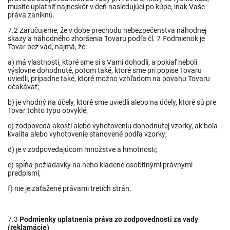
musíte uplatniť najneskôr v deň nasledujúci po kúpe, inak Vaše
práva zaniknú.
7.2 Zaručujeme, že v dobe prechodu nebezpečenstva náhodnej
skazy a náhodného zhoršenia Tovaru podľa čl. 7 Podmienok je
Tovar bez vád, najmä, že:
a) má vlastnosti, ktoré sme si s Vami dohodli, a pokiaľ neboli
výslovne dohodnuté, potom také, ktoré sme pri popise Tovaru
uviedli, prípadne také, ktoré možno vzhľadom na povahu Tovaru
očakávať;
b) je vhodný na účely, ktoré sme uviedli alebo na účely, ktoré sú pre
Tovar tohto typu obvyklé;
c) zodpovedá akosti alebo vyhotoveniu dohodnutej vzorky, ak bola
kvalita alebo vyhotovenie stanovené podľa vzorky;
d) je v zodpovedajúcom množstve a hmotnosti;
e) spĺňa požiadavky na neho kladené osobitnými právnymi
predpismi;
f) nie je zaťažené právami tretích strán.
7.3
Podmienky uplatnenia práva zo zodpovednosti za vady
(reklamácie)