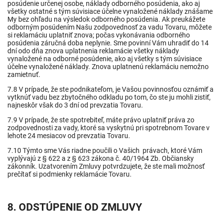
posúdenie určenej osobe, náklady odborného posúdenia, ako aj
všetky ostatné s tým súvisiace účelne vynaložené náklady znášame
My bez ohľadu na výsledok odborného posúdenia. Ak preukážete
odborným posúdením Našu zodpovednosť za vadu Tovaru, môžete
si reklamáciu uplatniť znova; počas vykonávania odborného
posúdenia záručná doba neplynie. Sme povinní Vám uhradiť do 14
dní odo dňa znova uplatnenia reklamácie všetky náklady
vynaložené na odborné posúdenie, ako aj všetky s tým súvisiace
účelne vynaložené náklady. Znova uplatnenú reklamáciu nemožno
zamietnuť.
7.8 V prípade, že ste podnikateľom, je Vašou povinnosťou oznámiť a
vytknúť vadu bez zbytočného odkladu po tom, čo ste ju mohli zistiť,
najneskôr však do 3 dní od prevzatia Tovaru.
7.9 V prípade, že ste spotrebiteľ, máte právo uplatniť práva zo
zodpovednosti za vady, ktoré sa vyskytnú pri spotrebnom Tovare v
lehote 24 mesiacov od prevzatia Tovaru.
7.10 Týmto sme Vás riadne poučili o Vašich právach, ktoré Vám
vyplývajú z § 622 a z § 623 zákona č. 40/1964 Zb. Občiansky
zákonník. Uzatvorením Zmluvy potvrdzujete, že ste mali možnosť
prečítať si podmienky reklamácie Tovaru.
8. ODSTÚPENIE OD ZMLUVY