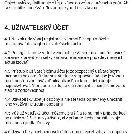
Objednávky vyplnili údaje o tejto zľave do vopred určeného poľa. Ak
tak urobíte, bude Vám Tovar poskytnutý so zľavou.
4. UŽIVATEĽSKÝ ÚČET
4.1 Na základe Vašej registrácie v rámci E-shopu môžete
pristupovať do svojho Užívateľského účtu.
4.2 Pri registrácii Užívateľského účtu je Vašou povinnosťou uviesť
správne a pravdivo všetky zadávané údaje a v prípade zmeny ich
aktualizovať.
4.3 Prístup k Užívateľskému účtu je zabezpečený užívateľským
menom a heslom. Ohľadom týchto prístupových údajov je Vašou
povinnosťou zachovávať mlčanlivosť a nikomu tieto údaje
neposkytovať. V prípade, že dôjde k ich zneužitiu, nenesieme za to
žiadnu zodpovednosť.
4.4 Užívateľský účet je osobný a nie ste teda oprávnený umožniť
jeho využívanie tretími osobami.
4.5 Váš Užívateľský účet môžeme zrušiť, a to najmä v prípade, keď
ho dlhšie než 5 let nevyužívate, či v prípade, kedy porušíte svoje
povinnosti podľa Zmluvy.
4.6 Užívateľský účet nemusí byť dostupný nepretržite, a to najmä s