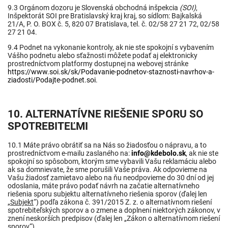
9.3 Orgánom dozoru je Slovenská obchodná inšpekcia
(SOI)
,
Inšpektorát SOI pre Bratislavský kraj kraj, so sídlom: Bajkalská
21/A, P. O. BOX č. 5, 820 07 Bratislava, tel. č. 02/58 27 21 72, 02/58
27 21 04.
9.4 Podnet na vykonanie kontroly, ak nie ste spokojní s vybavením
Vášho podnetu alebo sťažnosti môžete podať aj elektronicky
prostredníctvom platformy dostupnej na webovej stránke
https://www.soi.sk/sk/Podavanie-podnetov-staznosti-navrhov-a-
ziadosti/Podajte-podnet.soi
.
10. ALTERNATÍVNE RIEŠENIE SPORU SO
SPOTREBITEĽMI
10.1 Máte právo obrátiť sa na Nás so žiadosťou o nápravu, a to
prostredníctvom e-mailu zaslaného na:
info@kdebolo.sk
, ak nie ste
spokojní so spôsobom, ktorým sme vybavili Vašu reklamáciu alebo
ak sa domnievate, že sme porušili Vaše práva. Ak odpovieme na
Vašu žiadosť zamietavo alebo na ňu neodpovieme do 30 dní od jej
odoslania, máte právo podať návrh na začatie alternatívneho
riešenia sporu subjektu alternatívneho riešenia sporov (ďalej len
„
Subjekt
“) podľa zákona č. 391/2015 Z. z. o alternatívnom riešení
spotrebiteľských sporov a o zmene a doplnení niektorých zákonov, v
znení neskorších predpisov (ďalej len „Zákon o alternatívnom riešení
sporov“).