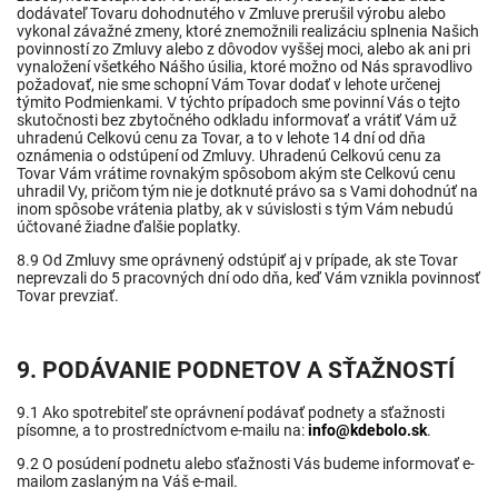
dodávateľ Tovaru dohodnutého v Zmluve prerušil výrobu alebo
vykonal závažné zmeny, ktoré znemožnili realizáciu splnenia Našich
povinností zo Zmluvy alebo z dôvodov vyššej moci, alebo ak ani pri
vynaložení všetkého Nášho úsilia, ktoré možno od Nás spravodlivo
požadovať, nie sme schopní Vám Tovar dodať v lehote určenej
týmito Podmienkami. V týchto prípadoch sme povinní Vás o tejto
skutočnosti bez zbytočného odkladu informovať a vrátiť Vám už
uhradenú Celkovú cenu za Tovar, a to v lehote 14 dní od dňa
oznámenia o odstúpení od Zmluvy. Uhradenú Celkovú cenu za
Tovar Vám vrátime rovnakým spôsobom akým ste Celkovú cenu
uhradil Vy, pričom tým nie je dotknuté právo sa s Vami dohodnúť na
inom spôsobe vrátenia platby, ak v súvislosti s tým Vám nebudú
účtované žiadne ďalšie poplatky.
8.9 Od Zmluvy sme oprávnený odstúpiť aj v prípade, ak ste Tovar
neprevzali do 5 pracovných dní odo dňa, keď Vám vznikla povinnosť
Tovar prevziať.
9. PODÁVANIE PODNETOV A SŤAŽNOSTÍ
9.1 Ako spotrebiteľ ste oprávnení podávať podnety a sťažnosti
písomne, a to prostredníctvom e-mailu na:
info@kdebolo.sk
.
9.2 O posúdení podnetu alebo sťažnosti Vás budeme informovať e-
mailom zaslaným na Váš e-mail.