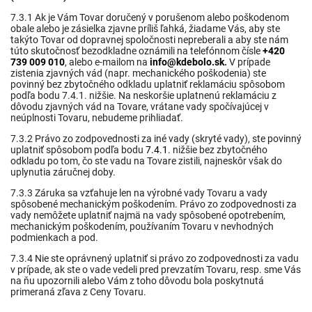
7.3.1 Ak je Vám Tovar doručený v porušenom alebo poškodenom
obale alebo je zásielka zjavne príliš ľahká, žiadame Vás, aby ste
takýto Tovar od dopravnej spoločnosti nepreberali a aby ste nám
túto skutočnosť bezodkladne oznámili na telefónnom čísle
+420
739 009 010
,
alebo e-mailom na
info@kdebolo.sk
.
V prípade
zistenia zjavných vád (napr. mechanického poškodenia) ste
povinný bez zbytočného odkladu uplatniť reklamáciu spôsobom
podľa bodu 7.4.1. nižšie. Na neskoršie uplatnenú reklamáciu z
dôvodu zjavných vád na Tovare, vrátane vady spočívajúcej v
neúplnosti Tovaru, nebudeme prihliadať.
7.3.2 Právo zo zodpovednosti za iné vady (skryté vady), ste povinný
uplatniť spôsobom podľa bodu
7.4.1
. nižšie bez zbytočného
odkladu po tom, čo ste vadu na Tovare zistili, najneskôr však do
uplynutia záručnej doby.
7.3.3 Záruka sa vzťahuje len na výrobné vady Tovaru a vady
spôsobené mechanickým poškodením. Právo zo zodpovednosti za
vady nemôžete uplatniť najmä na vady spôsobené opotrebením,
mechanickým poškodením, používaním Tovaru v nevhodných
podmienkach a pod.
7.3.4 Nie ste oprávnený uplatniť si právo zo zodpovednosti za vadu
v prípade, ak ste o vade vedeli pred prevzatím Tovaru, resp. sme Vás
na ňu upozornili alebo Vám z toho dôvodu bola poskytnutá
primeraná zľava z Ceny Tovaru.