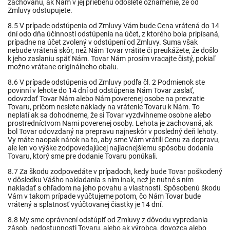
zachovanú, ak Nám v jej priebehu odošlete oznámenie, že od
Zmluvy odstupujete.
8.5 V prípade odstúpenia od Zmluvy Vám bude Cena vrátená do 14
dní odo dňa účinnosti odstúpenia na účet, z ktorého bola pripísaná,
prípadne na účet zvolený v odstúpení od Zmluvy. Suma však
nebude vrátená skôr, než Nám Tovar vrátite či preukážete, že došlo
k jeho zaslaniu späť Nám. Tovar Nám prosím vracajte čistý, pokiaľ
možno vrátane originálneho obalu.
8.6 V prípade odstúpenia od Zmluvy podľa čl. 2 Podmienok ste
povinní v lehote do 14 dní od odstúpenia Nám Tovar zaslať,
odovzdať Tovar Nám alebo Nám poverenej osobe na prevzatie
Tovaru, pričom
nesiete náklady na vrátenie Tovaru k Nám. To
neplatí ak sa dohodneme, že si Tovar vyzdvihneme osobne alebo
prostredníctvom Nami poverenej osoby. Lehota je zachovaná, ak
bol Tovar odovzdaný na prepravu najneskôr v posledný deň lehoty.
Vy máte naopak nárok na to, aby sme Vám vrátili Cenu za dopravu,
ale len vo výške zodpovedajúcej najlacnejšiemu spôsobu dodania
Tovaru, ktorý sme pre dodanie Tovaru ponúkali.
8.7 Za škodu zodpovedáte v prípadoch, kedy bude Tovar poškodený
v dôsledku Vášho nakladania s ním inak, než je nutné s ním
nakladať s ohľadom na jeho povahu a vlastnosti. Spôsobenú škodu
Vám v takom prípade vyúčtujeme potom, čo Nám Tovar bude
vrátený a splatnosť vyúčtovanej čiastky je 14 dní.
8.8 My sme oprávnení odstúpiť od Zmluvy z dôvodu vypredania
zásob, nedostupnosti Tovaru, alebo ak výrobca, dovozca alebo