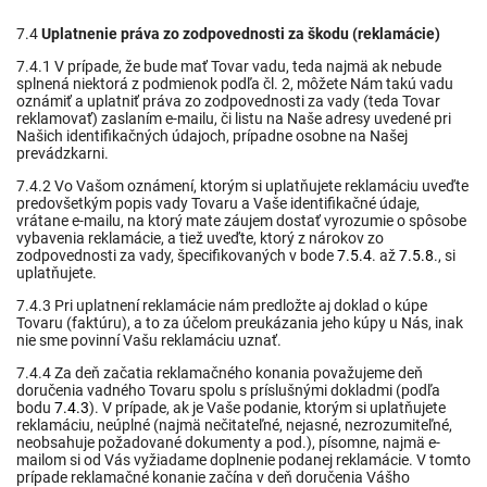
7.4
Uplatnenie práva zo zodpovednosti za škodu (reklamácie)
7.4.1 V prípade, že bude mať Tovar vadu, teda najmä ak nebude
splnená niektorá z podmienok podľa čl. 2, môžete Nám takú vadu
oznámiť a uplatniť práva zo zodpovednosti za vady (teda Tovar
reklamovať) zaslaním e-mailu, či listu na Naše adresy uvedené pri
Našich identifikačných údajoch, prípadne osobne na Našej
prevádzkarni.
7.4.2 Vo Vašom oznámení, ktorým si uplatňujete reklamáciu uveďte
predovšetkým popis vady Tovaru a Vaše identifikačné údaje,
vrátane e-mailu, na ktorý mate záujem dostať vyrozumie o spôsobe
vybavenia reklamácie, a tiež uveďte, ktorý z nárokov zo
zodpovednosti za vady, špecifikovaných v bode
7.5.4
. až
7.5.8
., si
uplatňujete.
7.4.3 Pri uplatnení reklamácie nám predložte aj doklad o kúpe
Tovaru (faktúru), a to za účelom preukázania jeho kúpy u Nás, inak
nie sme povinní Vašu reklamáciu uznať.
7.4.4 Za deň začatia reklamačného konania považujeme deň
doručenia vadného Tovaru spolu s príslušnými dokladmi (podľa
bodu
7.4.3
). V prípade, ak je Vaše podanie, ktorým si uplatňujete
reklamáciu, neúplné (najmä nečitateľné, nejasné, nezrozumiteľné,
neobsahuje požadované dokumenty a pod.), písomne, najmä e-
mailom si od Vás
vyžiadame doplnenie podanej reklamácie. V tomto
prípade reklamačné konanie začína v deň doručenia Vášho