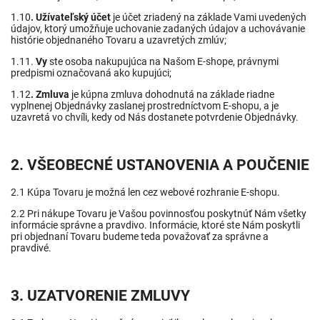
1.10
. Užívateľský účet
je účet zriadený na základe Vami uvedených
údajov, ktorý umožňuje uchovanie zadaných údajov a uchovávanie
histórie objednaného Tovaru a uzavretých zmlúv;
1.11.
Vy
ste osoba nakupujúca na Našom E-shope, právnymi
predpismi označovaná ako kupujúci;
1.12
. Zmluva
je kúpna zmluva dohodnutá na základe riadne
vyplnenej Objednávky zaslanej prostredníctvom E-shopu, a je
uzavretá vo chvíli, kedy od Nás dostanete potvrdenie Objednávky.
2. VŠEOBECNÉ USTANOVENIA A POUČENIE
2.1 Kúpa Tovaru je možná len cez webové rozhranie E-shopu.
2.2 Pri nákupe Tovaru je Vašou povinnosťou poskytnúť Nám všetky
informácie správne a pravdivo. Informácie, ktoré ste Nám poskytli
pri objednaní Tovaru budeme teda považovať za správne a
pravdivé.
3. UZATVORENIE ZMLUVY