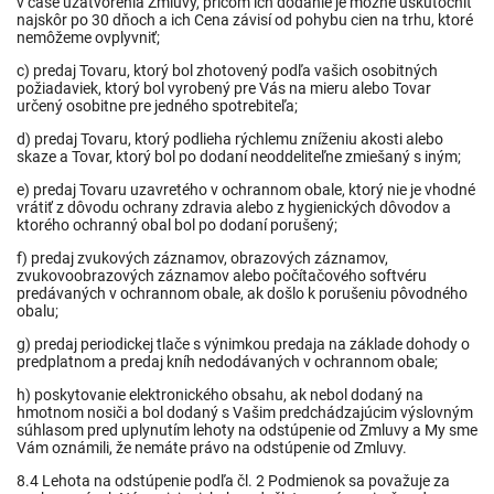
v čase uzatvorenia Zmluvy, pričom ich dodanie je možné uskutočniť
najskôr po 30 dňoch a ich Cena závisí od pohybu cien na trhu, ktoré
nemôžeme ovplyvniť;
c) predaj Tovaru, ktorý bol zhotovený podľa vašich osobitných
požiadaviek, ktorý bol vyrobený pre Vás na mieru alebo Tovar
určený osobitne pre jedného spotrebiteľa;
d) predaj Tovaru, ktorý podlieha rýchlemu zníženiu akosti alebo
skaze a Tovar, ktorý bol po dodaní neoddeliteľne zmiešaný s iným;
e) predaj Tovaru uzavretého v ochrannom
obale, ktorý nie je vhodné
vrátiť z dôvodu ochrany zdravia alebo z hygienických dôvodov a
ktorého ochranný obal bol po dodaní porušený;
f) predaj zvukových záznamov, obrazových záznamov,
zvukovoobrazových záznamov alebo počítačového softvéru
predávaných v ochrannom obale, ak došlo k porušeniu pôvodného
obalu;
g) predaj periodickej tlače s výnimkou predaja na základe dohody o
predplatnom a predaj kníh nedodávaných v ochrannom obale;
h) poskytovanie elektronického obsahu, ak nebol dodaný na
hmotnom nosiči a bol dodaný s Vašim predchádzajúcim výslovným
súhlasom pred uplynutím lehoty na odstúpenie od Zmluvy a My sme
Vám oznámili, že nemáte právo na odstúpenie od Zmluvy.
8.4 Lehota na odstúpenie podľa čl. 2 Podmienok sa považuje za