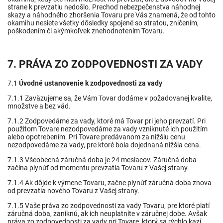
strane k prevzatiu nedošlo. Prechod nebezpečenstva náhodnej
skazy a náhodného zhoršenia Tovaru pre Vás znamená, že od tohto
okamihu nesiete všetky dôsledky spojené so stratou, zničením,
poškodením či akýmkoľvek znehodnotením Tovaru.
7. PRÁVA ZO ZODPOVEDNOSTI ZA VADY
7.1
Úvodné ustanovenie k zodpovednosti za vady
7.1.1 Zaväzujeme sa, že Vám Tovar dodáme v požadovanej kvalite,
množstve a bez vád.
7.1.2 Zodpovedáme za vady, ktoré má Tovar pri jeho prevzatí. Pri
použitom Tovare nezodpovedáme za vady vzniknuté ich použitím
alebo opotrebením. Pri Tovare predávanom za nižšiu cenu
nezodpovedáme za vady, pre ktoré bola dojednaná nižšia cena.
7.1.3 Všeobecná záručná doba je 24 mesiacov. Záručná doba
začína plynúť od momentu prevzatia Tovaru z Vašej strany.
7.1.4 Ak dôjde k výmene Tovaru, začne plynúť záručná doba znova
od prevzatia nového Tovaru z Vašej strany.
7.1.5 Vaše práva zo zodpovednosti za vady Tovaru, pre ktoré platí
záručná doba, zaniknú, ak ich neuplatníte v záručnej dobe. Avšak
práva zo zodpovednosti za vady pri Tovare, ktorý sa rýchlo kazí,