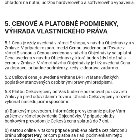
ohľadom na nutnú údržbu hardvérového a softvérového vybavenia.
5. CENOVÉ A PLATOBNÉ PODMIENKY
,
VÝHRADA VLASTNICKÉHO PRÁVA
5.1 Cena je vždy uvedená v rámci E-shopu, v návrhu Objednávky a v
Zmluve. V prípade rozporu medzi Cenou uvedenou pri Tovare v
rámci E-shopu a Cenou uvedenou v návrhu Objednávky sa uplatní
Cena uvedená v návrhu Objednávky, ktorá bude vždy totožná s
cenou v Zmluve. V rámci návrhu Objednávky je tiež uvedená Cena
za dopravu, prípadne podmienky, kedy je doprava zadarmo.
5.2 Celková cena je uvedená vrátane DPH vrátane všetkých
poplatkov stanovených osobitnými právnymi predpismi.
5.3 Platbu Celkovej ceny od Vás budeme požadovať po uzavretí
Zmluvy a pred odovzdaním Tovaru. Úhradu Celkovej ceny môžete
vykonať nasledujúcimi spôsobmi:
a) Bankovým prevodom. Informácie pre vykonanie platby Vám
zašleme v rámci potvrdenia Objednávky. V prípade platby
bankovým prevodom je Celková cena splatná do 7 dní
.
b) Kartou online. V takom prípade prebieha platba cez platobnú
bránu
Shoptet Pay
, pričom platba sa riadi podmienkami tejto