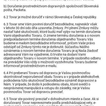
b) Doručenie prostredníctvom dopravných spoločností Slovenská
pošta, Packeta.
6.2 Tovar je možné doručiť v rámci Slovenskej a Českej republiky.
6.3 Tovar sme Vám povinní doručiť bezodkladne, najneskôr však
v lehote 30 dní odo dňa uzavretia Zmluvy. Pri plnení Zmluvy môžu
nastať také skutočnosti, ktoré budú mať vplyv na termín doručenia
Vami objednaného Tovaru. O zmene termínu doručenia a o novom
predpokladanom termíne doručenia objednaného Tovaru Vás
budeme e-mailom bezodkladne informovať, pričom Vaše právo
odstúpiť od Zmluvy týmto nie je dotknuté. Súčasťou Nášho
oznámenia o novom termíne doručenia Tovaru je aj Naša žiadosť
adresovaná Vám na vyjadrenie, či trváte na dodaní Vami
objednaného Tovaru v novom termíne. V prípade osobného odberu
na prevádzke Vás vždy o možnosti vyzdvihnutia Tovaru budeme
informovať prostredníctvom e-mailu.
6.4 Pri preberaní Tovaru od dopravcu je Vašou povinnosťou
skontrolovať neporušenosť obalu Tovaru a v prípade akéhokoľvek
poškodenia túto skutočnosť bezodkladne oznámiť dopravcovi a
Nám. V prípade, že došlo k poškodeniu obalu, ktoré svedčí o
neoprávnenej manipulácii a vstupu do zásielky, nie je Vašou
povinnosťou Tovar od dopravcu prevziať.
6.5 Tovar ste povinný prevziať v dohodnutom mieste a čase. Ak si
doručovaný Tovar neprevezmete podľa predchádzajúcej vety, e-