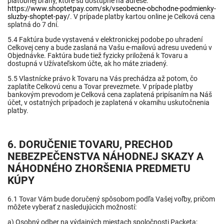
platobnej brány, ktoré sú dostupné na adrese:
https://www.shoptetpay.com/sk/vseobecne-obchodne-podmienky-
sluzby-shoptet-pay/
. V prípade platby kartou online je Celková cena
splatná do 7 dní.
5.4 Faktúra bude vystavená v elektronickej podobe po uhradení
Celkovej ceny a bude zaslaná na Vašu e-mailovú adresu uvedenú v
Objednávke. Faktúra bude tiež fyzicky priložená k Tovaru a
dostupná v Užívateľskom účte, ak ho máte zriadený.
5.5 Vlastnícke právo k Tovaru na Vás prechádza až potom, čo
zaplatíte Celkovú cenu a Tovar prevezmete. V prípade platby
bankovým prevodom je Celková cena zaplatená pripísaním na Náš
účet, v ostatných prípadoch je zaplatená v okamihu uskutočnenia
platby.
6. DORUČENIE TOVARU
, PRECHOD
NEBEZPEČENSTVA NÁHODNEJ SKAZY A
NÁHODNÉHO ZHORŠENIA PREDMETU
KÚPY
6.1 Tovar Vám bude doručený spôsobom podľa Vašej voľby, pričom
môžete vyberať z nasledujúcich možností:
a) Osobný odber na výdajných miestach spoločnosti Packeta;