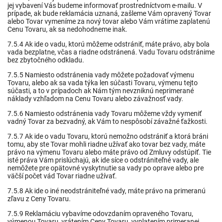
jej vybavení Vás budeme informovať prostredníctvom e-mailu. V
prípade, ak bude reklamácia uznaná, zašleme Vám opravený Tovar
alebo Tovar vymeníme za nový tovar alebo Vám vrátime zaplatenú
Cenu Tovaru, ak sa nedohodneme inak.
7.5.4 Ak ide o vadu, ktorú môžeme odstrániť, máte právo, aby bola
vada bezplatne, včas a riadne odstránená. Vadu Tovaru odstránime
bez zbytočného odkladu.
7.5.5 Namiesto odstránenia vady môžete požadovať výmenu
Tovaru, alebo ak sa vada týka len súčasti Tovaru, výmenu tejto
súčasti, a to v prípadoch ak Nám tým nevzniknú neprimerané
náklady vzhľadom na Cenu Tovaru alebo závažnosť vady.
7.5.6 Namiesto odstránenia vady Tovaru môžeme vždy vymeniť
vadný Tovar za bezvadný, ak Vám to nespôsobí závažné ťažkosti.
7.5.7 Ak ide o vadu Tovaru, ktorú nemožno odstrániť a ktorá bráni
tomu, aby ste Tovar mohli riadne užívať ako tovar bez vady, máte
právo na výmenu Tovaru alebo máte právo od Zmluvy odstúpiť. Tie
isté práva Vám prislúchajú, ak ide síce o odstrániteľné vady, ale
nemôžete pre opätovné vyskytnutie sa vady po oprave alebo pre
väčší počet vád Tovar riadne užívať.
7.5.8 Ak ide o iné neodstrániteľné vady, máte právo na primeranú
zľavu z Ceny Tovaru.
7.5.9 Reklamáciu vybavíme odovzdaním opraveného Tovaru,
výmenou Tovaru, vrátením Ceny Tovaru, vyplatením primeranej