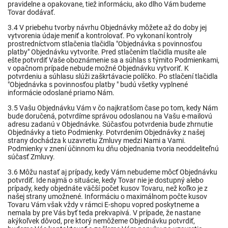
pravidelne a opakovane, tiež informáciu, ako dlho Vám budeme
Tovar dodávať.
3.4 V priebehu tvorby návrhu Objednávky môžete až do doby jej
vytvorenia údaje meniť a kontrolovať. Po vykonaní kontroly
prostredníctvom stlačenia tlačidla "Objednávka s povinnosťou
platby" Objednávku vytvoríte. Pred stlačením tlačidla musíte ale
ešte potvrdiť Vaše oboznámenie sa a súhlas s týmito Podmienkami,
v opačnom prípade nebude možné Objednávku vytvoriť. K
potvrdeniu a súhlasu slúži zaškrtávacie políčko. Po stlačení tlačidla
"Objednávka s povinnosťou platby " budú všetky vyplnené
informácie odoslané priamo Nám.
3.5 Vašu Objednávku Vám v čo najkratšom čase po tom, kedy Nám
bude doručená, potvrdíme správou odoslanou na Vašu e-mailovú
adresu zadanú v Objednávke. Súčasťou potvrdenia bude zhrnutie
Objednávky a tieto Podmienky. Potvrdením Objednávky z našej
strany dochádza k uzavretiu Zmluvy medzi Nami a Vami.
Podmienky v znení účinnom ku dňu objednania tvoria neoddeliteľnú
súčasť Zmluvy.
3.6 Môžu nastať aj prípady, kedy Vám nebudeme môcť Objednávku
potvrdiť. Ide najmä o situácie, kedy Tovar nie je dostupný alebo
prípady, kedy objednáte väčší počet kusov Tovaru, než koľko je z
našej strany umožnené. Informáciu o maximálnom počte kusov
Tovaru Vám však vždy v rámci E-shopu vopred poskytneme a
nemala by pre Vás byť teda prekvapivá. V prípade, že nastane
akýkoľvek dôvod, pre ktorý nemôžeme Objednávku potvrdiť,