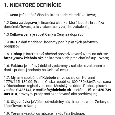
1. NIEKTORÉ DEFINÍCIE
1.1
Cena
je finančná čiastka, ktorú budete hradiť za Tovar;
1.2
Cena za dopravu
je finančná čiastka, ktorú budete hradiť za
doručenie Tovaru, a to vrátane ceny za jeho zabalenie;
1.3
Celková cena
je súčet Ceny a Ceny za dopravu;
1.4
DPH
je daň z pridanej hodnoty podľa platných právnych
predpisov;
1.5.
E-shop
je internetový obchod prevádzkovaný Nami na adrese
https://www.kdebolo.sk/
, na ktorom bude prebiehať nákup Tovaru;
1.6.
Faktúra
je daňový doklad vystavený v súlade so zákonom o
dani z pridanej hodnoty na Celkovú cenu;
1.7.
My
sme spoločnosť
Kdebolo s.r.o.
, so sídlom Korunní
1779/115, 130 00, Praha, Česká republika, IČO 23948647, zapísaná
v Obchodnom registri vedenom Mestským súdom Praha, spisová
značka C 435141
,
e-mail
info@kdebolo.sk
, telefónne číslo
+420 739
009 010
, právnymi predpismi označovaná ako predávajúci;
1.8.
Objednávka
je Váš neodvolateľný návrh na uzavretie Zmluvy o
kúpe Tovaru s Nami;
1.9.
Tovar
je všetko, čo môžete nakúpiť na E-shope
;