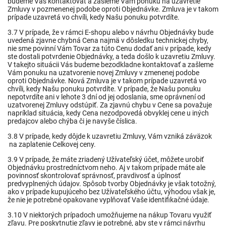
budeme Vás kontaktovať a zašleme Vám ponuku na uzavretie
Zmluvy v pozmenenej podobe oproti Objednávke. Zmluva je v takom
prípade uzavretá vo chvíli, kedy Našu ponuku potvrdíte.
3.7 V prípade, že v rámci E-shopu alebo v návrhu Objednávky bude
uvedená zjavne chybná Cena najmä v dôsledku technickej chyby,
nie sme povinní Vám Tovar za túto Cenu dodať ani v prípade, kedy
ste dostali potvrdenie Objednávky, a teda došlo k uzavretiu Zmluvy.
V takejto situácii Vás budeme bezodkladne kontaktovať a zašleme
Vám ponuku na uzatvorenie novej Zmluvy v zmenenej podobe
oproti Objednávke. Nová Zmluva je v takom prípade uzavretá vo
chvíli, kedy Našu ponuku potvrdíte. V prípade, že Našu ponuku
nepotvrdíte ani v lehote 3 dní od jej odoslania, sme oprávnení od
uzatvorenej Zmluvy odstúpiť. Za zjavnú chybu v Cene sa považuje
napríklad situácia, kedy Cena nezodpovedá obvyklej cene u iných
predajcov alebo chýba či je navyše číslica.
3.8 V prípade, kedy dôjde k uzavretiu Zmluvy, Vám vzniká záväzok
na zaplatenie Celkovej ceny.
3.9 V prípade, že máte zriadený Užívateľský účet, môžete urobiť
Objednávku prostredníctvom neho. Aj v takom prípade máte ale
povinnosť skontrolovať správnosť, pravdivosť a úplnosť
predvyplnených údajov. Spôsob tvorby Objednávky je však totožný,
ako v prípade kupujúceho bez Užívateľského účtu, výhodou však je,
že nie je potrebné opakovane vyplňovať Vaše identifikačné údaje.
3.10 V niektorých prípadoch umožňujeme na nákup Tovaru využiť
zľavu. Pre poskytnutie zľavy je potrebné, aby ste v rámci návrhu