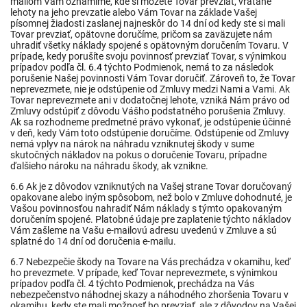
mailom Vám oznámime, kde si môžete Tovar prevziať, vrátane
lehoty na jeho prevzatie alebo Vám Tovar na základe Vašej
písomnej žiadosti zaslanej najneskôr do 14 dní od kedy ste si mali
Tovar prevziať, opätovne doručíme, pričom sa zaväzujete nám
uhradiť všetky náklady spojené s opätovným doručením Tovaru. V
prípade, kedy porušíte svoju povinnosť prevziať Tovar, s výnimkou
prípadov podľa
čl. 6.4
týchto Podmienok, nemá to za následok
porušenie Našej povinnosti Vám Tovar doručiť. Zároveň to, že Tovar
neprevezmete, nie je odstúpenie od Zmluvy medzi Nami a Vami. Ak
Tovar neprevezmete ani v dodatočnej lehote, vzniká Nám právo od
Zmluvy odstúpiť z dôvodu Vášho podstatného porušenia Zmluvy.
Ak sa rozhodneme predmetné právo vykonať, je odstúpenie účinné
v deň, kedy Vám toto odstúpenie doručíme. Odstúpenie od Zmluvy
nemá vplyv na nárok na náhradu vzniknutej škody v sume
skutočných nákladov na pokus o doručenie Tovaru,
prípadne
ďalšieho nároku na náhradu škody, ak vznikne.
6.6 Ak je z dôvodov vzniknutých na Vašej strane Tovar doručovaný
opakovane alebo iným spôsobom, než bolo v Zmluve dohodnuté, je
Vašou povinnosťou nahradiť Nám náklady s týmto opakovaným
doručením spojené. Platobné údaje pre zaplatenie týchto nákladov
Vám zašleme na Vašu e-mailovú adresu uvedenú v Zmluve a sú
splatné do 14 dní od doručenia e-mailu.
6.7 Nebezpečie škody na Tovare na Vás prechádza v okamihu, keď
ho prevezmete. V prípade, keď Tovar neprevezmete, s výnimkou
prípadov podľa čl.
4
týchto Podmienok, prechádza na Vás
nebezpečenstvo náhodnej skazy a náhodného zhoršenia Tovaru v
okamihu, kedy ste mali možnosť ho prevziať, ale z dôvodov na Vašej