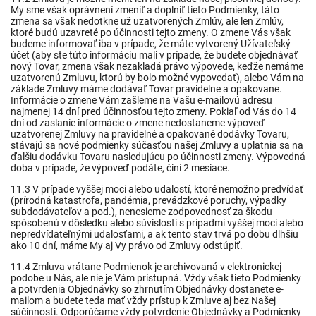
My sme však oprávnení zmeniť a doplniť tieto Podmienky, táto
zmena sa však nedotkne už uzatvorených Zmlúv, ale len Zmlúv,
ktoré budú uzavreté po účinnosti tejto zmeny. O zmene Vás však
budeme informovať iba v prípade, že máte vytvorený Užívateľský
účet (aby ste túto informáciu mali v prípade, že budete objednávať
nový Tovar, zmena však nezakladá právo výpovede, keďže nemáme
uzatvorenú Zmluvu, ktorú by bolo možné vypovedať), alebo Vám na
základe Zmluvy máme dodávať Tovar pravidelne a opakovane.
Informácie o zmene Vám zašleme na Vašu e-mailovú adresu
najmenej 14 dní pred účinnosťou tejto zmeny. Pokiaľ od Vás do 14
dní od zaslanie informácie o zmene nedostaneme výpoveď
uzatvorenej Zmluvy na pravidelné a opakované dodávky Tovaru,
stávajú sa nové podmienky súčasťou našej Zmluvy a uplatnia sa na
ďalšiu dodávku Tovaru nasledujúcu po účinnosti zmeny. Výpovedná
doba v prípade, že výpoveď podáte, činí 2 mesiace.
11.3 V prípade vyššej moci alebo udalostí, ktoré nemožno predvídať
(prírodná katastrofa, pandémia, prevádzkové poruchy, výpadky
subdodávateľov a pod.), nenesieme zodpovednosť za škodu
spôsobenú v dôsledku alebo súvislosti s prípadmi vyššej moci alebo
nepredvídateľnými udalosťami, a ak tento stav trvá po dobu dlhšiu
ako 10 dní, máme My aj Vy právo od Zmluvy odstúpiť.
11.4 Zmluva vrátane Podmienok je archivovaná v elektronickej
podobe u Nás, ale nie je Vám prístupná. Vždy však tieto Podmienky
a potvrdenia Objednávky so zhrnutím Objednávky dostanete e-
mailom a budete teda mať vždy prístup k Zmluve aj bez Našej
súčinnosti. Odporúčame vždy potvrdenie Objednávky a Podmienky