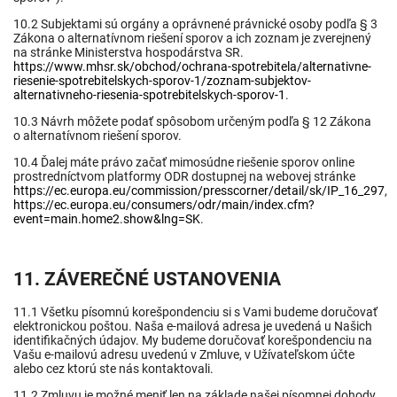
10.2 Subjektami sú orgány a oprávnené právnické osoby podľa § 3
Zákona o alternatívnom riešení sporov a ich zoznam je zverejnený
na stránke Ministerstva hospodárstva SR.
https://www.mhsr.sk/obchod/ochrana-spotrebitela/alternativne-
riesenie-spotrebitelskych-sporov-1/zoznam-subjektov-
alternativneho-riesenia-spotrebitelskych-sporov-1
.
10.3 Návrh môžete podať spôsobom určeným podľa § 12 Zákona
o alternatívnom riešení sporov.
10.4 Ďalej máte právo začať mimosúdne riešenie sporov online
prostredníctvom platformy ODR dostupnej na webovej stránke
https://ec.europa.eu/commission/presscorner/detail/sk/IP_16_297
,
https://ec.europa.eu/consumers/odr/main/index.cfm?
event=main.home2.show&lng=SK
.
11. ZÁVEREČNÉ USTANOVENIA
11.1 Všetku písomnú korešpondenciu si s Vami budeme doručovať
elektronickou poštou. Naša e-mailová adresa je uvedená u Našich
identifikačných údajov. My budeme doručovať korešpondenciu na
Vašu e-mailovú adresu uvedenú v Zmluve, v Užívateľskom účte
alebo cez ktorú ste nás kontaktovali.
11.2 Zmluvu je možné meniť len na základe našej písomnej dohody.