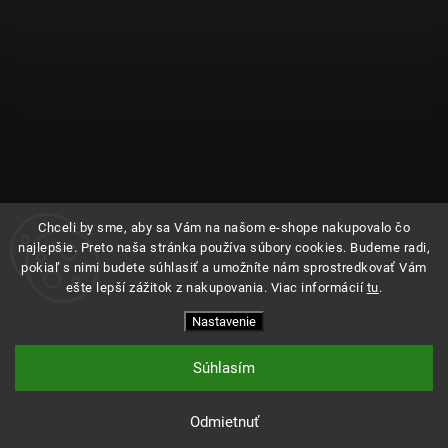
Chceli by sme, aby sa Vám na našom e-shope nakupovalo čo
najlepšie. Preto naša stránka používa súbory cookies. Budeme radi,
pokiaľ s nimi budete súhlasiť a umožníte nám sprostredkovať Vám
ešte lepší zážitok z nakupovania. Viac informácií
tu
.
Sledovať na Instagrame
Nastavenie
Copyright 2026
Kde bolo
. Všetky práva vyhradené.
Upraviť nastavenie cookies
Súhlasím
Vytvořil
Shoptet
| Design
Shoptak.cz
Odmietnuť