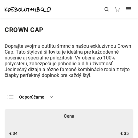
CROWN CAP
Doprajte svojmu outfitu šmrnc s našou exkluzívnou Crown
Cap. Táto štýlová šiltovka je ideálna pre každodenné
nosenie aj špeciálne príležitosti. Vyrobená zo 100%
polyesteru, zabezpečuje pohodlie a dlhú životnosť.
Jedinečný dizajn a rôzne farebné kombinácie robia z tejto
čiapky perfektný doplnok pre každý štýl.
Odporúčame
Najlacnejšie
Cena
Najdrahšie
Najpredávanejšie
€
34
€
35
Abecedne