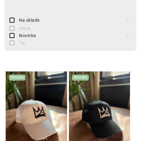
Na sklade
2
Akcia
0
Novinka
2
Tip
0
Novinka
Novinka