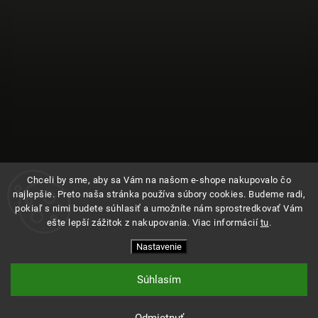
Chceli by sme, aby sa Vám na našom e-shope nakupovalo čo
najlepšie. Preto naša stránka používa súbory cookies. Budeme radi,
pokiaľ s nimi budete súhlasiť a umožníte nám sprostredkovať Vám
ešte lepší zážitok z nakupovania. Viac informácií
tu
.
Sledovať na Instagrame
Nastavenie
Copyright 2026
Kde bolo
. Všetky práva vyhradené.
Upraviť nastavenie cookies
Súhlasím
Vytvořil
Shoptet
| Design
Shoptak.cz