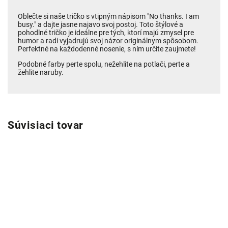
Oblečte si naše tričko s vtipným nápisom "No thanks. I am
busy." a dajte jasne najavo svoj postoj. Toto štýlové a
pohodlné tričko je ideálne pre tých, ktorí majú zmysel pre
humor a radi vyjadrujú svoj názor originálnym spôsobom.
Perfektné na každodenné nosenie, s ním určite zaujmete!
Podobné farby perte spolu, nežehlite na potlači, perte a
žehlite naruby.
Súvisiaci tovar