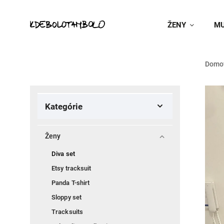
ŽENY
MU
Domo
Kategórie
Ženy
Diva set
Etsy tracksuit
Panda T-shirt
Sloppy set
Tracksuits