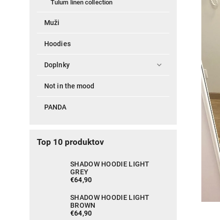
Tulum linen collection
Muži
Hoodies
Doplnky
Not in the mood
PANDA
Top 10 produktov
SHADOW HOODIE LIGHT
GREY
€64,90
SHADOW HOODIE LIGHT
BROWN
€64,90