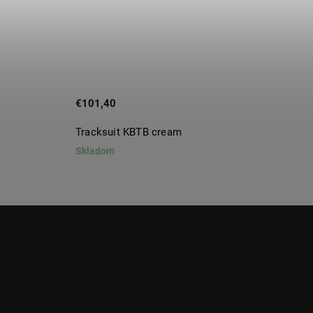
€101,40
€144
Tracksuit KBTB cream
Panda 
Skladom
Sklado