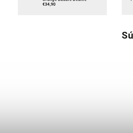
€34,90
Sú