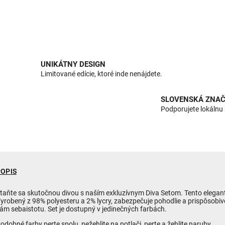
UNIKÁTNY DESIGN
Limitované edície, ktoré inde nenájdete.
SLOVENSKÁ ZNAČ
Podporujete lokálnu
POPIS
taňte sa skutočnou divou s naším exkluzívnym Diva Setom. Tento elegantný
yrobený z 98% polyesteru a 2% lycry, zabezpečuje pohodlie a prispôsobivo
ám sebaistotu. Set je dostupný v jedinečných farbách.
odobné farby perte spolu, nežehlite na potlači, perte a žehlite naruby.