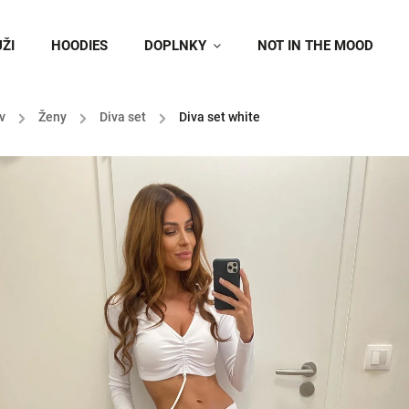
ŽI
HOODIES
DOPLNKY
NOT IN THE MOOD
v
/
Ženy
/
Diva set
/
Diva set white