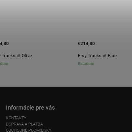
4,80
€214,80
 Tracksuit Olive
Etsy Tracksuit Blue
adom
Skladom
Informácie pre vás
KONTAKTY
DOPRAVA A PLATBA
OBCHODNÉ PODMIENKY