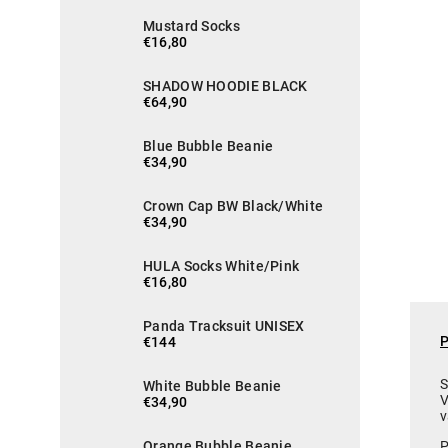
Mustard Socks
€16,80
SHADOW HOODIE BLACK
€64,90
Blue Bubble Beanie
€34,90
Crown Cap BW Black/White
€34,90
HULA Socks White/Pink
€16,80
Panda Tracksuit UNISEX
€144
S
White Bubble Beanie
V
€34,90
v
P
Orange Bubble Beanie