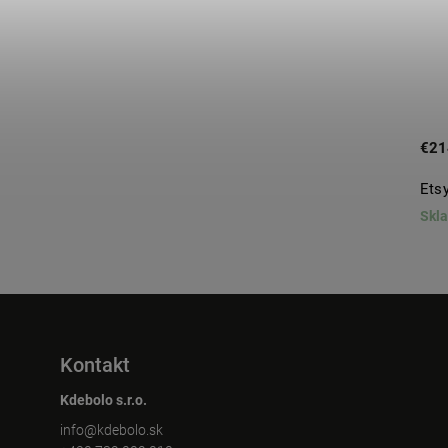
€40,80
€21
Panda T-shirt UNISEX
Etsy
Skladom
Skl
Kontakt
Kdebolo s.r.o.
info
@
kdebolo.sk