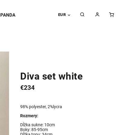
PANDA
EUR
Diva set white
€234
98% polyester, 2%lycra
Rozmery:
Dĺžka sukne: 10cm
Boky: 85-95cm
Dĺžka topu: 34cm