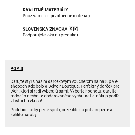
KVALITNÉ MATERIÁLY
Používame len prvotriedne materiály.
SLOVENSKÁ ZNAČKA 🇸🇰
Podporujete lokálnu produkciu.
POPIS
Darujte štýl s naším darčekovým voucherom na nákup v e-
shopoch Kde bolo a Belvoir Boutique. Perfektný darček pre
tých, ktorí si radi vyberajú sami. Vyberte hodnotu, darujte
radosť a nechajte obdarovaného vychutnať si nákup podľa
vlastného vkusu!
Podobné farby perte spolu, nežehlite na potlači, perte a
žehlite naruby.