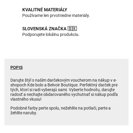
KVALITNÉ MATERIÁLY
Používame len prvotriedne materiály.
SLOVENSKÁ ZNAČKA 🇸🇰
Podporujete lokálnu produkciu.
POPIS
Darujte štýl s naším darčekovým voucherom na nákup v e-
shopoch Kde bolo a Belvoir Boutique. Perfektný darček pre
tých, ktorí si radi vyberajú sami. Vyberte hodnotu, darujte
radosť a nechajte obdarovaného vychutnať si nákup podľa
vlastného vkusu!
Podobné farby perte spolu, nežehlite na potlači, perte a
žehlite naruby.