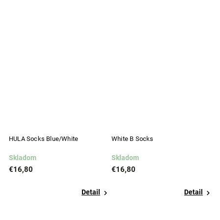
HULA Socks Blue/White
White B Socks
H
Skladom
Skladom
S
€16,80
€16,80
€
Detail
Detail