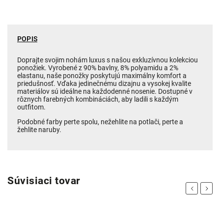
POPIS
Doprajte svojim nohám luxus s našou exkluzívnou kolekciou
ponožiek. Vyrobené z 90% bavlny, 8% polyamidu a 2%
elastanu, naše ponožky poskytujú maximálny komfort a
priedušnosť. Vďaka jedinečnému dizajnu a vysokej kvalite
materiálov sú ideálne na každodenné nosenie. Dostupné v
rôznych farebných kombináciách, aby ladili s každým
outfitom.
Podobné farby perte spolu, nežehlite na potlači, perte a
žehlite naruby.
Súvisiaci tovar
Previous
Next