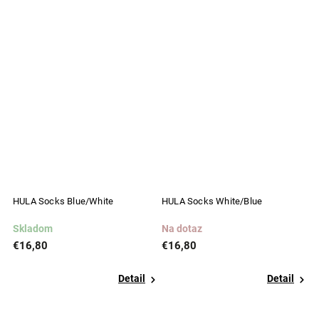
HULA Socks Blue/White
HULA Socks White/Blue
H
Skladom
Na dotaz
S
€16,80
€16,80
€
Detail
Detail