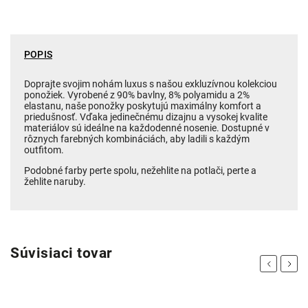
POPIS
Doprajte svojim nohám luxus s našou exkluzívnou kolekciou
ponožiek. Vyrobené z 90% bavlny, 8% polyamidu a 2%
elastanu, naše ponožky poskytujú maximálny komfort a
priedušnosť. Vďaka jedinečnému dizajnu a vysokej kvalite
materiálov sú ideálne na každodenné nosenie. Dostupné v
rôznych farebných kombináciách, aby ladili s každým
outfitom.
Podobné farby perte spolu, nežehlite na potlači, perte a
žehlite naruby.
Súvisiaci tovar
Previous
Next