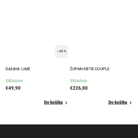
–24 %
Dáždnik LIME
ŽUPAN KBTB COUPLE
D
Skladom
Skladom
S
€49,90
€226,80
€
Do košíka
Do košíka