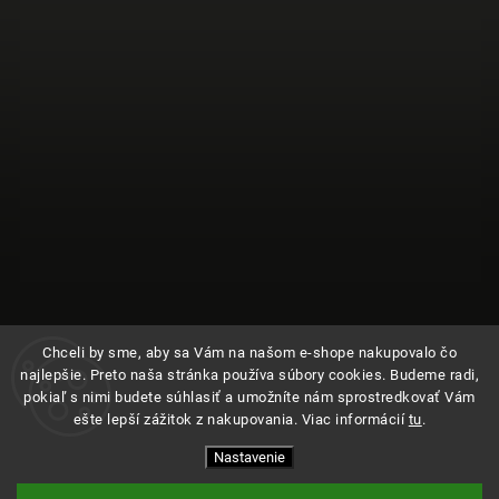
Chceli by sme, aby sa Vám na našom e-shope nakupovalo čo
najlepšie. Preto naša stránka používa súbory cookies. Budeme radi,
pokiaľ s nimi budete súhlasiť a umožníte nám sprostredkovať Vám
ešte lepší zážitok z nakupovania. Viac informácií
tu
.
Sledovať na Instagrame
Nastavenie
Copyright 2026
Kde bolo
. Všetky práva vyhradené.