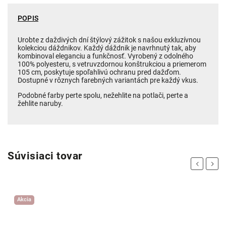
POPIS
Urobte z daždivých dní štýlový zážitok s našou exkluzívnou
kolekciou dáždnikov. Každý dáždnik je navrhnutý tak, aby
kombinoval eleganciu a funkčnosť. Vyrobený z odolného
100% polyesteru, s vetruvzdornou konštrukciou a priemerom
105 cm, poskytuje spoľahlivú ochranu pred dažďom.
Dostupné v rôznych farebných variantách pre každý vkus.
Podobné farby perte spolu, nežehlite na potlači, perte a
žehlite naruby.
Súvisiaci tovar
Previous
Next
Akcia