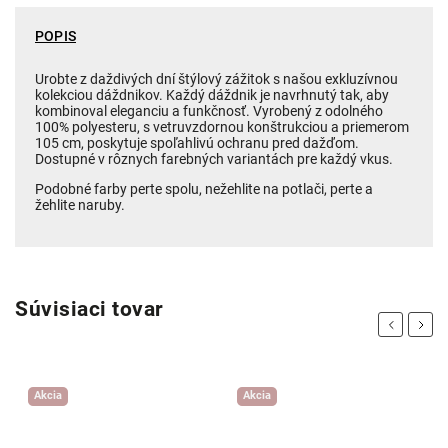
POPIS
Urobte z daždivých dní štýlový zážitok s našou exkluzívnou
kolekciou dáždnikov. Každý dáždnik je navrhnutý tak, aby
kombinoval eleganciu a funkčnosť. Vyrobený z odolného
100% polyesteru, s vetruvzdornou konštrukciou a priemerom
105 cm, poskytuje spoľahlivú ochranu pred dažďom.
Dostupné v rôznych farebných variantách pre každý vkus.
Podobné farby perte spolu, nežehlite na potlači, perte a
žehlite naruby.
Súvisiaci tovar
Previous
Next
Akcia
Akcia