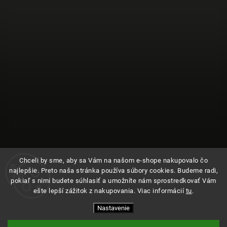
Chceli by sme, aby sa Vám na našom e-shope nakupovalo čo
najlepšie. Preto naša stránka používa súbory cookies. Budeme radi,
pokiaľ s nimi budete súhlasiť a umožníte nám sprostredkovať Vám
ešte lepší zážitok z nakupovania. Viac informácií
tu
.
Sledovať na Instagrame
Nastavenie
Copyright 2026
Kde bolo
. Všetky práva vyhradené.