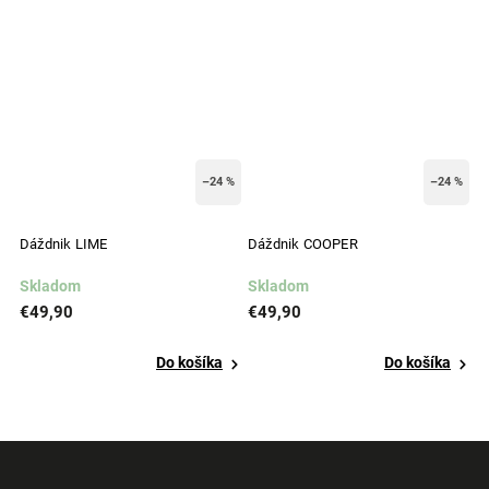
–24 %
–24 %
Dáždnik LIME
Dáždnik COOPER
D
Skladom
Skladom
S
€49,90
€49,90
€
Do košíka
Do košíka