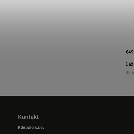
€118,80
€49
ŽUPAN KBTB WOMAN
Dáž
Skladom
Skl
Kontakt
Kdebolo s.r.o.