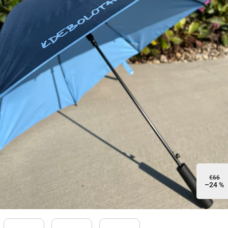
€66
–24 %