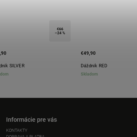
€66
–24 %
,90
€49,90
dnik SILVER
Dáždnik RED
adom
Skladom
Informácie pre vás
KONTAKTY
DOPRAVA A PLATBA