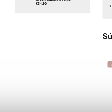
€34,90
P
Sú