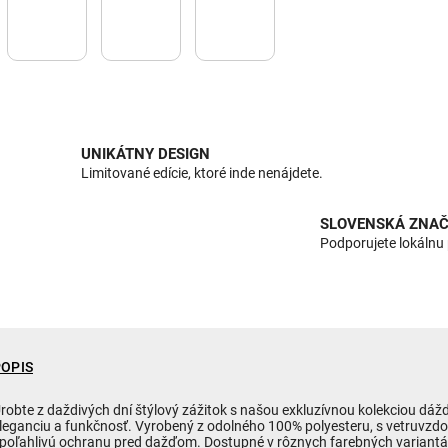
UNIKÁTNY DESIGN
Limitované edície, ktoré inde nenájdete.
SLOVENSKÁ ZNAČ
Podporujete lokálnu
POPIS
robte z daždivých dní štýlový zážitok s našou exkluzívnou kolekciou dáž
leganciu a funkčnosť. Vyrobený z odolného 100% polyesteru, s vetruvzd
poľahlivú ochranu pred dažďom. Dostupné v rôznych farebných variantá