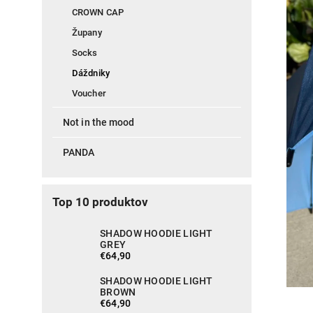
CROWN CAP
Župany
Socks
Dáždniky
Voucher
Not in the mood
PANDA
Top 10 produktov
SHADOW HOODIE LIGHT
GREY
€64,90
SHADOW HOODIE LIGHT
BROWN
€64,90