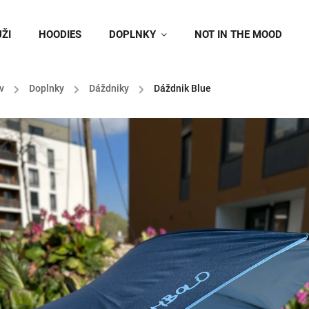
ŽI
HOODIES
DOPLNKY
NOT IN THE MOOD
v
/
Doplnky
/
Dáždniky
/
Dáždnik Blue