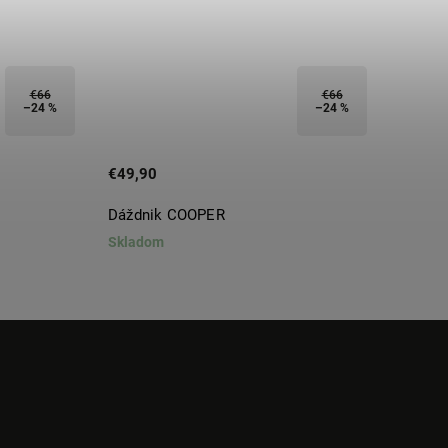
€66
€66
–24 %
–24 %
€49,90
€49,9
Dáždnik COOPER
Dáždn
Skladom
Sklado