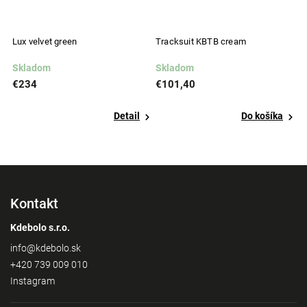
Lux velvet green
Tracksuit KBTB cream
T
Skladom
Skladom
S
€234
€101,40
€
Detail
Do košíka
Kontakt
Kdebolo s.r.o.
info
@
kdebolo.sk
+420 739 009 010
Instagram