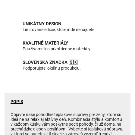
UNIKÁTNY DESIGN
Limitované edície, ktoré inde nenájdete.
KVALITNÉ MATERIÁLY
Používame len prvotriedne materiály.
SLOVENSKÁ ZNAČKA 🇸🇰
Podporujete lokálnu produkciu.
POPIS
Objavte naše pohodlné teplákové súpravy pre ženy, ktoré sú
ideálne na relax aj aktívny deň. Kombinácia štýlu a komfortu
v každom kúsku vám poskytne pocit pohody, či už doma, na
prechádzke alebo v posilňovni. Vyberte si teplákovú súpravu,
v ktorej sa budete cítiť skvele a zároveň vyzerať trendy!