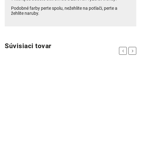
Podobné farby perte spolu, nežehlite na potlači, perte a
žehlite naruby.
Súvisiaci tovar
Previous
Next