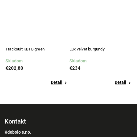
Tracksuit KBTB green
Lux velvet burgundy
Lu
Skladom
Skladom
S
€202,80
€234
€
Detail
Detail
Kontakt
Kdebolo s.r.o.