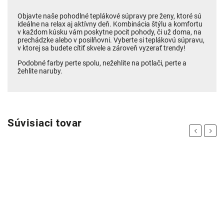
Objavte naše pohodlné teplákové súpravy pre ženy, ktoré sú
ideálne na relax aj aktívny deň. Kombinácia štýlu a komfortu
v každom kúsku vám poskytne pocit pohody, či už doma, na
prechádzke alebo v posilňovni. Vyberte si teplákovú súpravu,
v ktorej sa budete cítiť skvele a zároveň vyzerať trendy!
Podobné farby perte spolu, nežehlite na potlači, perte a
žehlite naruby.
Súvisiaci tovar
Previous
Next