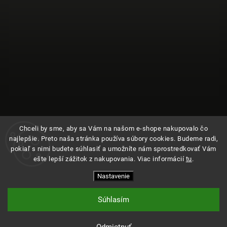
Chceli by sme, aby sa Vám na našom e-shope nakupovalo čo
najlepšie. Preto naša stránka používa súbory cookies. Budeme radi,
pokiaľ s nimi budete súhlasiť a umožníte nám sprostredkovať Vám
ešte lepší zážitok z nakupovania. Viac informácií
tu
.
Sledovať na Instagrame
Nastavenie
Copyright 2026
Kde bolo
. Všetky práva vyhradené.
Upraviť nastavenie cookies
Súhlasím
Vytvořil
Shoptet
| Design
Shoptak.cz