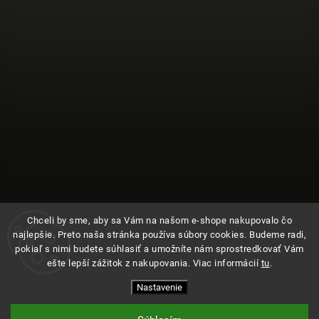
Chceli by sme, aby sa Vám na našom e-shope nakupovalo čo
najlepšie. Preto naša stránka používa súbory cookies. Budeme radi,
pokiaľ s nimi budete súhlasiť a umožníte nám sprostredkovať Vám
ešte lepší zážitok z nakupovania. Viac informácií
tu
.
Sledovať na Instagrame
Nastavenie
Copyright 2026
Kde bolo
. Všetky práva vyhradené.