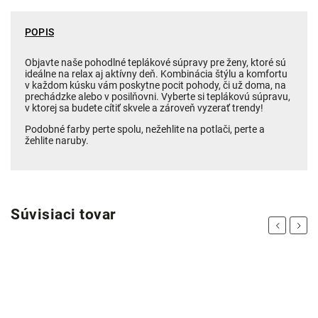
POPIS
Objavte naše pohodlné teplákové súpravy pre ženy, ktoré sú
ideálne na relax aj aktívny deň. Kombinácia štýlu a komfortu
v každom kúsku vám poskytne pocit pohody, či už doma, na
prechádzke alebo v posilňovni. Vyberte si teplákovú súpravu,
v ktorej sa budete cítiť skvele a zároveň vyzerať trendy!
Podobné farby perte spolu, nežehlite na potlači, perte a
žehlite naruby.
Súvisiaci tovar
Previous
Next