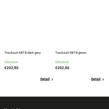
Tracksuit KBTB dark grey
Tracksuit KBTB green
Tr
Skladom
Skladom
S
€202,80
€202,80
€
Detail
Detail