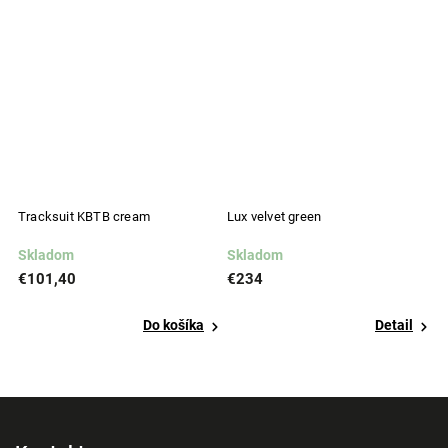
Tracksuit KBTB cream
Lux velvet green
T
Skladom
Skladom
S
€101,40
€234
€
Do košíka
Detail