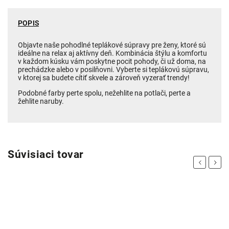
POPIS
Objavte naše pohodlné teplákové súpravy pre ženy, ktoré sú
ideálne na relax aj aktívny deň. Kombinácia štýlu a komfortu
v každom kúsku vám poskytne pocit pohody, či už doma, na
prechádzke alebo v posilňovni. Vyberte si teplákovú súpravu,
v ktorej sa budete cítiť skvele a zároveň vyzerať trendy!
Podobné farby perte spolu, nežehlite na potlači, perte a
žehlite naruby.
Súvisiaci tovar
Previous
Next