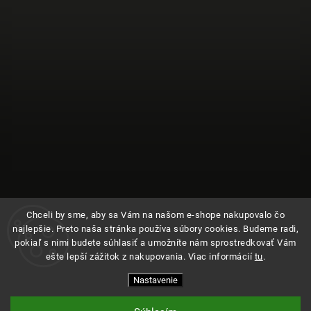
Chceli by sme, aby sa Vám na našom e-shope nakupovalo čo
najlepšie. Preto naša stránka používa súbory cookies. Budeme radi,
pokiaľ s nimi budete súhlasiť a umožníte nám sprostredkovať Vám
ešte lepší zážitok z nakupovania. Viac informácií
tu
.
Sledovať na Instagrame
Nastavenie
Copyright 2026
Kde bolo
. Všetky práva vyhradené.