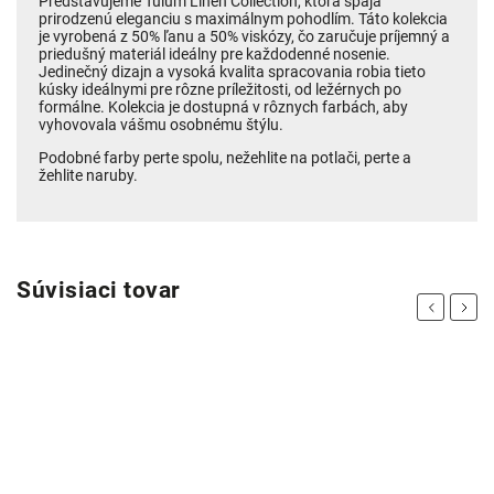
Predstavujeme Tulum Linen Collection, ktorá spája
prirodzenú eleganciu s maximálnym pohodlím. Táto kolekcia
je vyrobená z 50% ľanu a 50% viskózy, čo zaručuje príjemný a
priedušný materiál ideálny pre každodenné nosenie.
Jedinečný dizajn a vysoká kvalita spracovania robia tieto
kúsky ideálnymi pre rôzne príležitosti, od ležérnych po
formálne. Kolekcia je dostupná v rôznych farbách, aby
vyhovovala vášmu osobnému štýlu.
Podobné farby perte spolu, nežehlite na potlači, perte a
žehlite naruby.
Súvisiaci tovar
Previous
Next