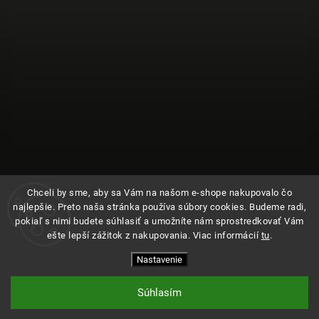
Chceli by sme, aby sa Vám na našom e-shope nakupovalo čo
najlepšie. Preto naša stránka používa súbory cookies. Budeme radi,
pokiaľ s nimi budete súhlasiť a umožníte nám sprostredkovať Vám
ešte lepší zážitok z nakupovania. Viac informácií
tu
.
Sledovať na Instagrame
Nastavenie
Copyright 2026
Kde bolo
. Všetky práva vyhradené.
Upraviť nastavenie cookies
Súhlasím
Vytvořil
Shoptet
| Design
Shoptak.cz