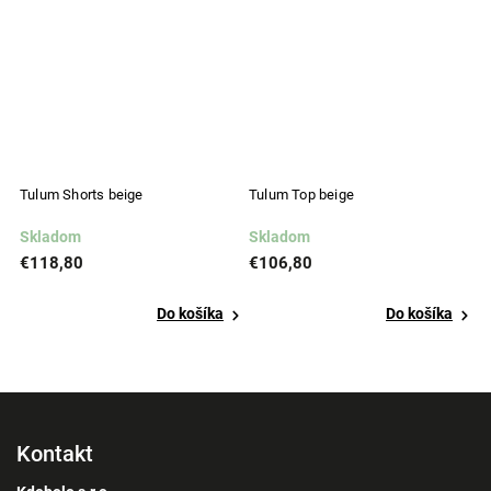
Tulum Shorts beige
Tulum Top beige
T
Skladom
Skladom
N
€118,80
€106,80
€
Do košíka
Do košíka
Kontakt