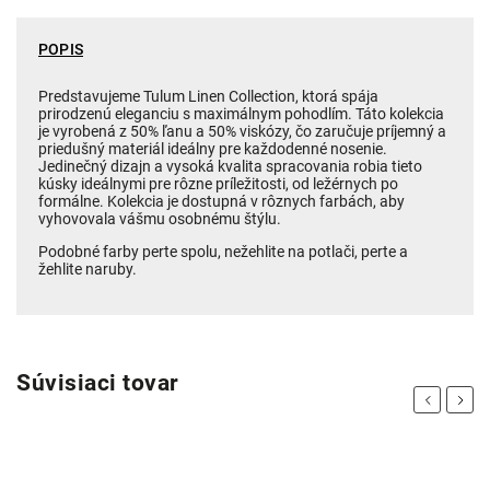
POPIS
Predstavujeme Tulum Linen Collection, ktorá spája
prirodzenú eleganciu s maximálnym pohodlím. Táto kolekcia
je vyrobená z 50% ľanu a 50% viskózy, čo zaručuje príjemný a
priedušný materiál ideálny pre každodenné nosenie.
Jedinečný dizajn a vysoká kvalita spracovania robia tieto
kúsky ideálnymi pre rôzne príležitosti, od ležérnych po
formálne. Kolekcia je dostupná v rôznych farbách, aby
vyhovovala vášmu osobnému štýlu.
Podobné farby perte spolu, nežehlite na potlači, perte a
žehlite naruby.
Súvisiaci tovar
Previous
Next