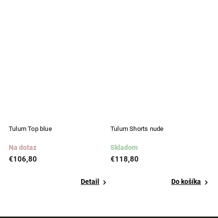
Tulum Top blue
Tulum Shorts nude
T
Na dotaz
Skladom
S
€106,80
€118,80
€
Detail
Do košíka