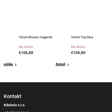
Tulum Blouse magenta
Tulum Top blue
T
Na dotaz
Na dotaz
S
€106,80
€106,80
€
Detail
Detail
Kontakt
Kdebolo s.r.o.