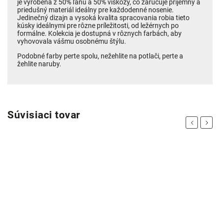
je vyrobená z 50% ľanu a 50% viskózy, čo zaručuje príjemný a
priedušný materiál ideálny pre každodenné nosenie.
Jedinečný dizajn a vysoká kvalita spracovania robia tieto
kúsky ideálnymi pre rôzne príležitosti, od ležérnych po
formálne. Kolekcia je dostupná v rôznych farbách, aby
vyhovovala vášmu osobnému štýlu.
Podobné farby perte spolu, nežehlite na potlači, perte a
žehlite naruby.
Súvisiaci tovar
Previous
Next