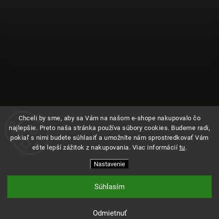
Chceli by sme, aby sa Vám na našom e-shope nakupovalo čo
najlepšie. Preto naša stránka používa súbory cookies. Budeme radi,
pokiaľ s nimi budete súhlasiť a umožníte nám sprostredkovať Vám
ešte lepší zážitok z nakupovania. Viac informácií
tu
.
Sledovať na Instagrame
Nastavenie
Copyright 2026
Kde bolo
. Všetky práva vyhradené.
Upraviť nastavenie cookies
Súhlasím
Vytvořil
Shoptet
| Design
Shoptak.cz
Odmietnuť