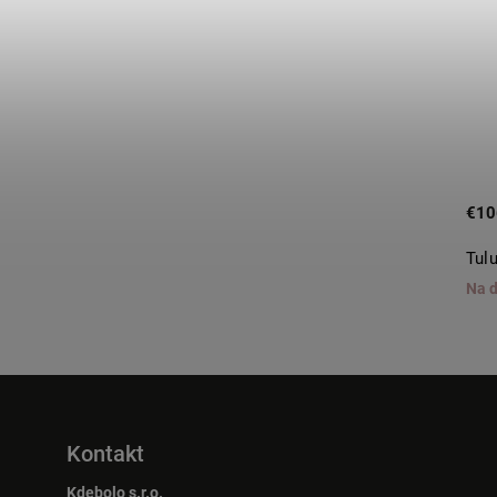
€118,80
€10
Tulum Shorts beige
Tul
Skladom
Na 
Kontakt
Kdebolo s.r.o.