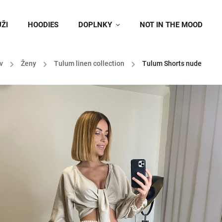
ŽI
HOODIES
DOPLNKY
NOT IN THE MOOD
v
/
Ženy
/
Tulum linen collection
/
Tulum Shorts nude