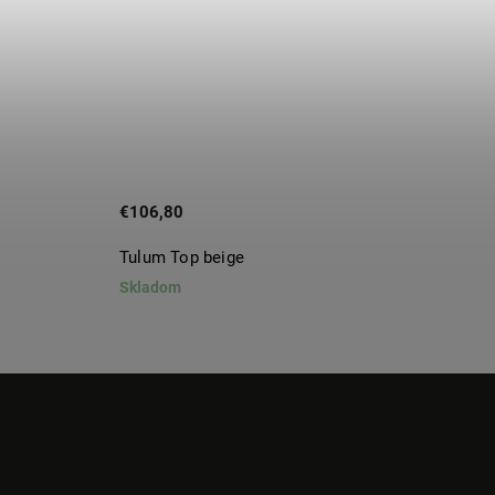
€106,80
€106,
Tulum Top beige
Tulum 
Skladom
Sklado