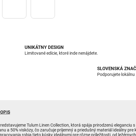
UNIKÁTNY DESIGN
Limitované edície, ktoré inde nenájdete.
SLOVENSKÁ ZNAČ
Podporujete lokálnu
POPIS
redstavujeme Tulum Linen Collection, ktorá spája prirodzenú eleganciu 
anu a 50% viskózy, čo zaručuje príjemný a priedušný materiál ideálny pre
pracovania robia tieto kúsky ideálnymi pre rôzne príležitosti, od ležérny