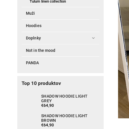
Tulum linen collection
Muži
Hoodies
Doplnky
Not in the mood
PANDA
Top 10 produktov
SHADOW HOODIE LIGHT
GREY
€64,90
SHADOW HOODIE LIGHT
BROWN
€64,90