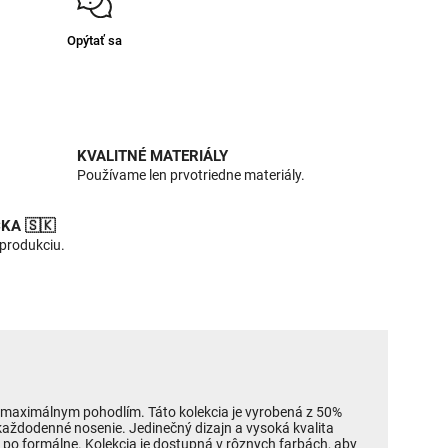
Opýtať sa
KVALITNÉ MATERIÁLY
Používame len prvotriedne materiály.
KA 🇸🇰
 produkciu.
s maximálnym pohodlím. Táto kolekcia je vyrobená z 50%
 každodenné nosenie. Jedinečný dizajn a vysoká kvalita
ch po formálne. Kolekcia je dostupná v rôznych farbách, aby