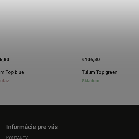
6,80
€106,80
um Top blue
Tulum Top green
dotaz
Skladom
Informácie pre vás
KONTAKTY