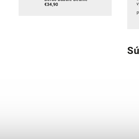
v
€34,90
P
Sú