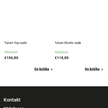
Tulum Top nude
Tulum Shorts nude
T
Skladom
Skladom
S
€106,80
€118,80
€
Do košíka
Do košíka
Kontakt