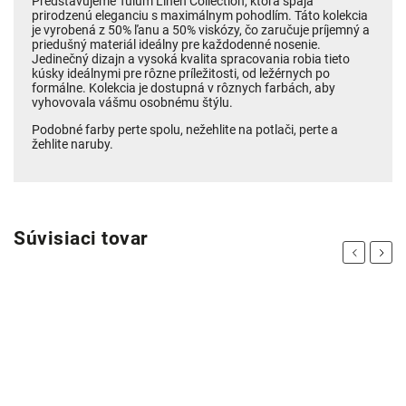
Predstavujeme Tulum Linen Collection, ktorá spája
prirodzenú eleganciu s maximálnym pohodlím. Táto kolekcia
je vyrobená z 50% ľanu a 50% viskózy, čo zaručuje príjemný a
priedušný materiál ideálny pre každodenné nosenie.
Jedinečný dizajn a vysoká kvalita spracovania robia tieto
kúsky ideálnymi pre rôzne príležitosti, od ležérnych po
formálne. Kolekcia je dostupná v rôznych farbách, aby
vyhovovala vášmu osobnému štýlu.
Podobné farby perte spolu, nežehlite na potlači, perte a
žehlite naruby.
Súvisiaci tovar
Previous
Next