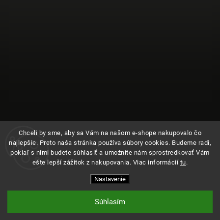
Chceli by sme, aby sa Vám na našom e-shope nakupovalo čo
najlepšie. Preto naša stránka používa súbory cookies. Budeme radi,
pokiaľ s nimi budete súhlasiť a umožníte nám sprostredkovať Vám
ešte lepší zážitok z nakupovania. Viac informácií
tu
.
Sledovať na Instagrame
Nastavenie
Copyright 2026
Kde bolo
. Všetky práva vyhradené.
Upraviť nastavenie cookies
Súhlasím
Vytvořil
Shoptet
| Design
Shoptak.cz