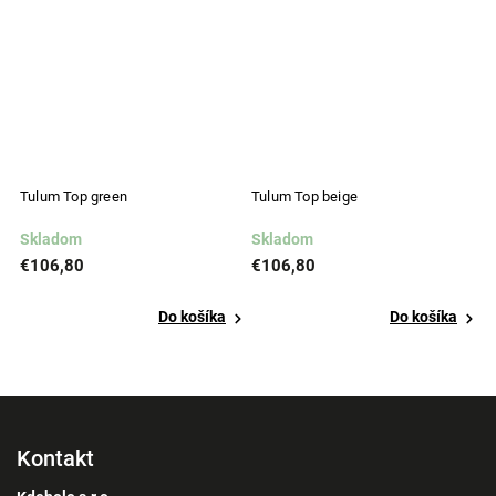
Tulum Top green
Tulum Top beige
T
Skladom
Skladom
N
€106,80
€106,80
€
Do košíka
Do košíka
Kontakt