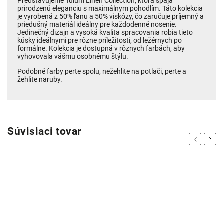
Predstavujeme Tulum Linen Collection, ktorá spája
prirodzenú eleganciu s maximálnym pohodlím. Táto kolekcia
je vyrobená z 50% ľanu a 50% viskózy, čo zaručuje príjemný a
priedušný materiál ideálny pre každodenné nosenie.
Jedinečný dizajn a vysoká kvalita spracovania robia tieto
kúsky ideálnymi pre rôzne príležitosti, od ležérnych po
formálne. Kolekcia je dostupná v rôznych farbách, aby
vyhovovala vášmu osobnému štýlu.
Podobné farby perte spolu, nežehlite na potlači, perte a
žehlite naruby.
Súvisiaci tovar
Previous
Next