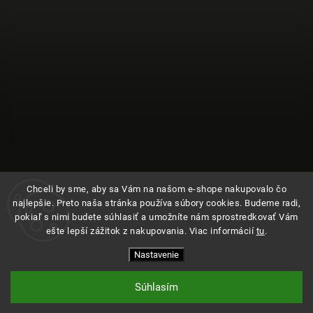
Chceli by sme, aby sa Vám na našom e-shope nakupovalo čo
najlepšie. Preto naša stránka používa súbory cookies. Budeme radi,
pokiaľ s nimi budete súhlasiť a umožníte nám sprostredkovať Vám
ešte lepší zážitok z nakupovania. Viac informácií
tu
.
Sledovať na Instagrame
Nastavenie
Copyright 2026
Kde bolo
. Všetky práva vyhradené.
Upraviť nastavenie cookies
Súhlasím
Vytvořil
Shoptet
| Design
Shoptak.cz